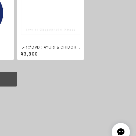
ライブDVD : AYURI & CHIDORI
quartet 『Live at Guggenheim
¥3,300
House』