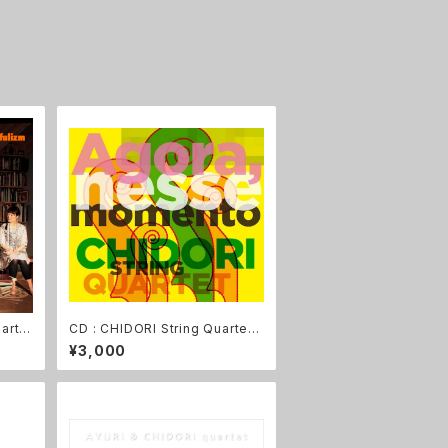
artet
CD : CHIDORI String Quartet
『Agora, nesse momento』
¥3,000