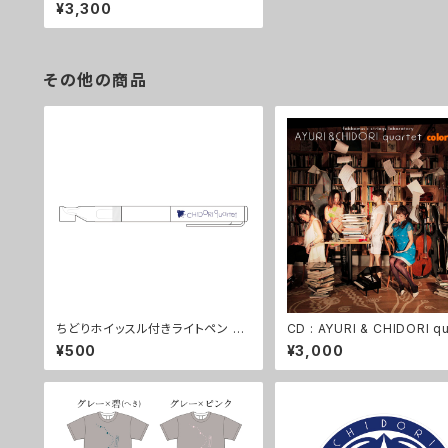
quartet 『Live at Guggenheim
¥3,300
House』
その他の商品
ちどりホイッスル付きライトペン <
CD : AYURI & CHIDORI qu
NEW!>
『colorfulizm』
¥500
¥3,000