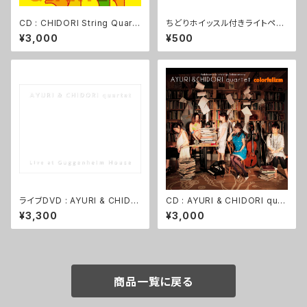
CD : CHIDORI String Quart
ちどりホイッスル付きライトペン
et 『Agora, nesse moment
<NEW!>
¥3,000
¥500
o』
ライブDVD : AYURI & CHIDO
CD : AYURI & CHIDORI quar
RI quartet 『Live at Guggen
tet『colorfulizm』
¥3,300
¥3,000
heim House』
商品一覧に戻る