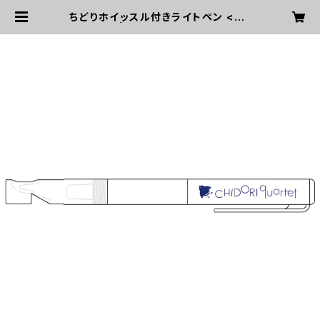
ちどりホイッスル付きライトペン <NE
W!> | CHIDORI quartet